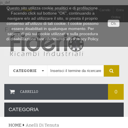
js_def
Questo sito utilizza cookie analitici e di profilazione.
Benvenuto
Ospite
Lista Desideri
Il Mio Account
Carrello
Entra
Facendo click sul bottone "OK", continuando a
Ordine
navigare e/o ad utilizzare il sito, si presta il proprio
consenso all'utilizzo di tali cookie. I cookie possono
Ok
essere disabilitati in qualunque momento. Per
sapere di più sui cookie utilizzati e sulla procedura
di disabilitazione fare riferimento alla Privacy Policy.
CATEGORIE
0
CARRELLO
CATEGORIA
HOME
Anelli Di Tenuta