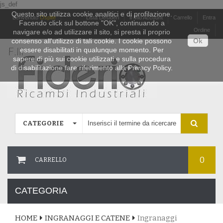
js_def
Questo sito utilizza cookie analitici e di profilazione.
Benvenuto
Ospite
Lista Desideri
Il Mio Account
Carrello
Entra
Facendo click sul bottone "OK", continuando a
Ordine
navigare e/o ad utilizzare il sito, si presta il proprio
consenso all'utilizzo di tali cookie. I cookie possono
Ok
essere disabilitati in qualunque momento. Per
sapere di più sui cookie utilizzati e sulla procedura
di disabilitazione fare riferimento alla Privacy Policy.
CATEGORIE
0
CARRELLO
CATEGORIA
HOME
INGRANAGGI E CATENE
Ingranaggi