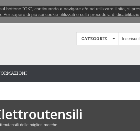
sul bottone "OK", continuando a navigare e/o ad utilizzare il sito, si presta
er sapere di più sui cookie utilizzati e sulla procedura di disabilitazion
CATEGORIE
FORMAZIONI
lettroutensili
ttroutensili delle migliori marche