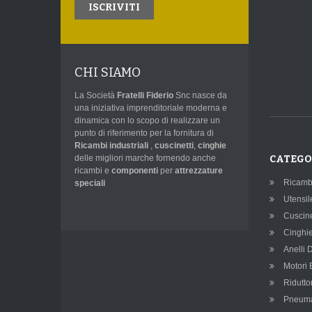
ISCRIVITI
CHI SIAMO
La Società
Fratelli Fiderio
Snc nasce da
una iniziativa imprenditoriale moderna e
dinamica con lo scopo di realizzare un
punto di riferimento per la fornitura di
Ricambi industriali
,
cuscinetti
,
cinghie
delle migliori marche fornendo anche
CATEGO
ricambi e
componenti
per
attrezzature
Ricambi 
speciali
Utensil
Cuscine
Cinghi
Anelli 
Motori E
Riduttor
Pneuma