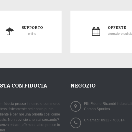
SUPPORTO
OFFERTE
online
giornaliere sul si
STA CON FIDUCIA
NEGOZIO
n fiducia presso il nostro e-commerce
Flli. Fiderio Ricambi Industriali
fossi fisicamente nel nostro punto
Campo Sportivo
 cliente è per noi una priorità cosi come
ieste. Non trovi cio che stai cercando?
Chiamaci:
0932 - 763014
senza esitare, c'è molto altro presso la
rio!