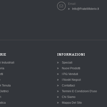
Email:
Info@fratellifiderio.it
RIE
INFORMAZIONI
Industriali
Speciali
eria
Nuovi Prodotti
tti
I Più Venduti
e
I Nostri Negozi
Di Tenuta
Contattaci
lettrici
Termini E Condizioni D'uso
i
Chi Siamo
tica
Mappa Del Sito