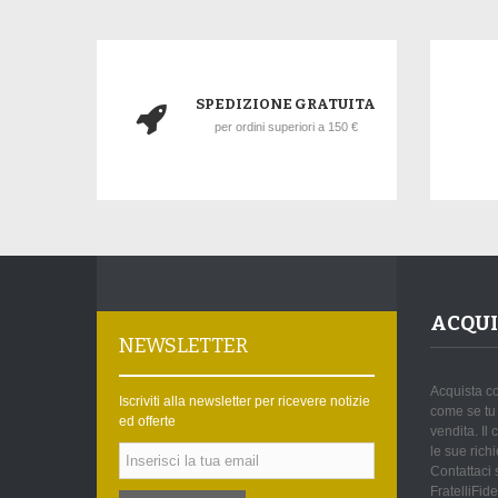
SPEDIZIONE GRATUITA
per ordini superiori a 150 €
ACQUI
NEWSLETTER
Acquista co
Iscriviti alla newsletter per ricevere notizie
come se tu 
ed offerte
vendita. Il
le sue rich
Contattaci 
FratelliFide