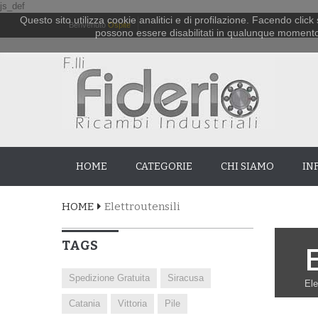
js_def
Questo sito utilizza cookie analitici e di profilazione. Facendo click 
Benvenuto
Ospite
possono essere disabilitati in qualunque momento. P
HOME
CATEGORIE
CHI SIAMO
IN
HOME
Elettroutensili
TAGS
E
Spedizione Gratuita
Siracusa
Ele
Catania
Vittoria
Pile