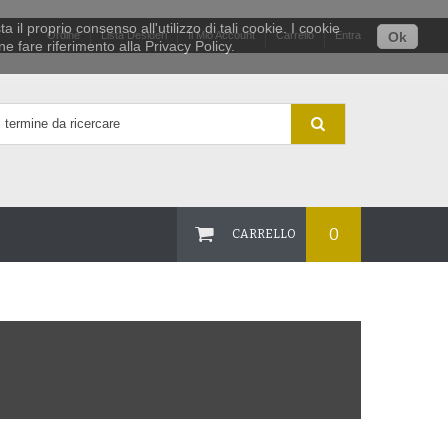
 il proprio consenso all'utilizzo di tali cookie. I cookie
Ordine
Lista Desideri
Il Mio Account
Carrello
Entra
Ok
e fare riferimento alla Privacy Policy.
0
CARRELLO