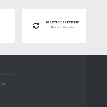
DIRITTO DI RECESSO
to
Rimborso Garantito
, via