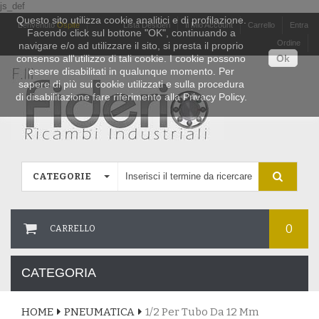
js_def
Questo sito utilizza cookie analitici e di profilazione.
Benvenuto
Ospite
Lista Desideri
Il Mio Account
Carrello
Entra
Facendo click sul bottone "OK", continuando a
Ordine
navigare e/o ad utilizzare il sito, si presta il proprio
consenso all'utilizzo di tali cookie. I cookie possono
Ok
essere disabilitati in qualunque momento. Per
sapere di più sui cookie utilizzati e sulla procedura
di disabilitazione fare riferimento alla Privacy Policy.
CATEGORIE
0
CARRELLO
CATEGORIA
HOME
PNEUMATICA
1/2 Per Tubo Da 12 Mm